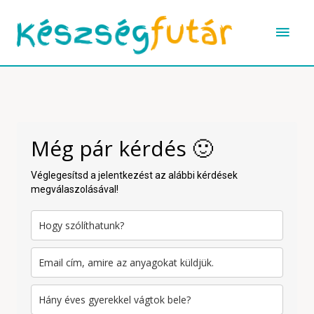
Skip
Main
to
content
Men
Még pár kérdés 🙂
Véglegesítsd a jelentkezést az alábbi kérdések
megválaszolásával!