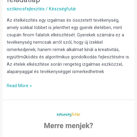
szókincsfejlesztés
/
Készségfutár
Az ételkészítés egy izgalmas és összetett tevékenység,
amely sokkal többet is jelenthet egy gyerek életében, mint
csupán finom falatok elkészítését. Gyerekek számára ez a
tevékenység nemcsak arról szól, hogy új ízekkel
ismerkedjenek, hanem remek alkalmat kínál a kreativitás,
együttműködés és algoritmikus gondolkodás fejlesztésére is.
Az ételek elkészítése során rengeteg izgalmas eszközzel,
alapanyaggal és tevékenységgel ismerkedhetnek
Read More »
Irányok
és
számlálás
gyakorlása