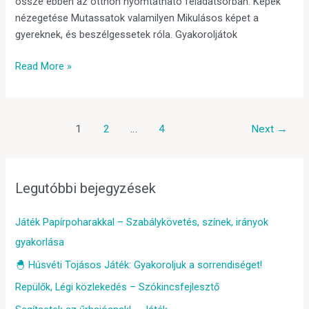
össze ebben az otthon nyomtatható feladatsorban. Képek
nézegetése Mutassatok valamilyen Mikulásos képet a
gyereknek, és beszélgessetek róla. Gyakoroljátok
Read More »
1
2
…
4
Next
→
Legutóbbi bejegyzések
Játék Papírpoharakkal – Szabálykövetés, színek, irányok
gyakorlása
🐣 Húsvéti Tojásos Játék: Gyakoroljuk a sorrendiséget!
Repülők, Légi közlekedés – Szókincsfejlesztő