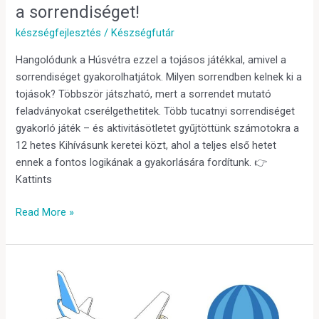
a sorrendiséget!
készségfejlesztés
/
Készségfutár
Hangolódunk a Húsvétra ezzel a tojásos játékkal, amivel a
sorrendiséget gyakorolhatjátok. Milyen sorrendben kelnek ki a
tojások? Többször játszható, mert a sorrendet mutató
feladványokat cserélgethetitek. Több tucatnyi sorrendiséget
gyakorló játék – és aktivitásötletet gyűjtöttünk számotokra a
12 hetes Kihívásunk keretei közt, ahol a teljes első hetet
ennek a fontos logikának a gyakorlására fordítunk. 👉
Kattints
Read More »
Repülők,
Légi
közlekedés