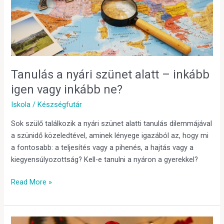
alatt
–
inkább
igen
vagy
inkább
Tanulás a nyári szünet alatt – inkább
ne?
igen vagy inkább ne?
Iskola
/
Készségfutár
Sok szülő találkozik a nyári szünet alatti tanulás dilemmájával
a szünidő közeledtével, aminek lényege igazából az, hogy mi
a fontosabb: a teljesítés vagy a pihenés, a hajtás vagy a
kiegyensúlyozottság? Kell-e tanulni a nyáron a gyerekkel?
Read More »
Mikulásos