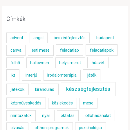
Címkék
budapest
advent
angol
beszédfejlesztés
feladatlap
feladatlapok
canva
esti mese
húsvét
felhő
halloween
helyismeret
ikt
játék
interjú
irodalomterápia
készségfejlesztés
játékok
kirándulás
kézműveskedés
közlekedés
mese
nyár
ollóhasználat
mintázatok
oktatás
olvasás
otthoni programok
pszichológia