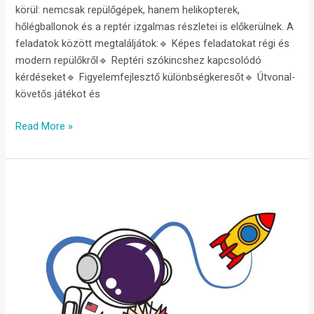
körül: nemcsak repülőgépek, hanem helikopterek,
hőlégballonok és a reptér izgalmas részletei is előkerülnek. A
feladatok között megtaláljátok:🔹 Képes feladatokat régi és
modern repülőkről🔹 Reptéri szókincshez kapcsolódó
kérdéseket🔹 Figyelemfejlesztő különbségkeresőt🔹 Útvonal-
követős játékot és
Read More »
Segítsetek
az
űrhajósnak!
–
Játék