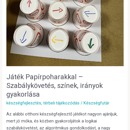
Játék Papírpoharakkal –
Szabálykövetés, színek, irányok
gyakorlása
készségfejlesztés
,
térbeli tájékozódás
/
Készségfutár
Az alábbi otthoni készségfejlesztő játékot nagyon ajánljuk,
mert jó móka, és közben gyakoroljátok a logikai
szabálykövetést, az algoritmikus gondolkodást, a nagy