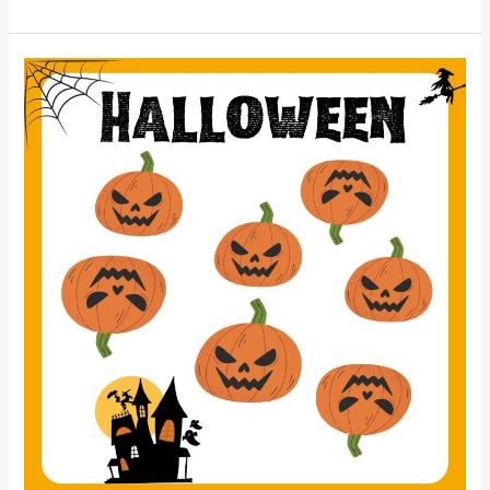
Halloween
tematikájú
számolós
feladatlap