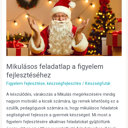
feladatlap
a
figyelem
fejlesztéséhez
Mikulásos feladatlap a figyelem
fejlesztéséhez
Figyelem fejlesztése
,
készségfejlesztés
/
Készségfutár
A készülődés, várakozás a Mikulás megérkezésére mindig
nagyon motiváló a kicsik számára, így remek lehetőség ez a
szülők, pedagógusok számára is, hogy mikulásos feladatok
segítségével fejlessze a gyermek készségeit. Mi most a
figyelem fejlesztésére alkalmas feladatokat gyűjtöttünk