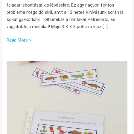
feladat lebontását kis lépésekre. Ez egy nagyon fontos
probléma megoldó skill, amit a 12 hetes Kihívásunk során is
sokat gyakorlunk. Töltsétek le a mintákat Patreonról, és
vágjátok ki a mintákat! Majd 3-3-3-3 pohárra lesz […]
Read More »
🐣
Húsvéti
Tojásos
Játék:
Gyakoroljuk
a
sorrendiséget!