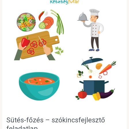
főzés
–
szókincsfejlesztő
feladatlap
Sütés-főzés – szókincsfejlesztő
feladatlap