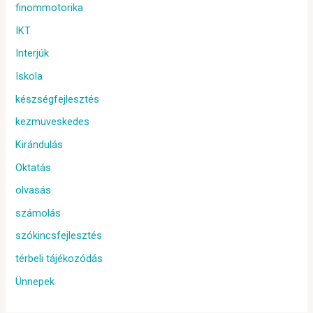
finommotorika
IKT
Interjúk
Iskola
készségfejlesztés
kezmuveskedes
Kirándulás
Oktatás
olvasás
számolás
szókincsfejlesztés
térbeli tájékozódás
Ünnepek