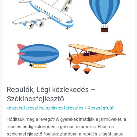
–
Szókincsfejlesztő
Repülők, Légi közlekedés –
Szókincsfejlesztő
készségfejlesztés
,
szókincsfejlesztés
/
Készségfutár
Hódítsuk meg a levegőt! A gyerekek imádják a járműveket, a
repülés pedig különösen izgalmas számukra. Ebben a
szókincsfejlesztő foglalkoztatóban a repülés világát járjuk