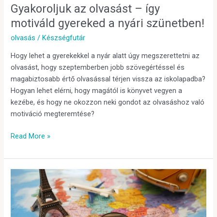
Gyakoroljuk az olvasást – így
motiváld gyereked a nyári szünetben!
olvasás
/
Készségfutár
Hogy lehet a gyerekekkel a nyár alatt úgy megszerettetni az
olvasást, hogy szeptemberben jobb szövegértéssel és
magabiztosabb értő olvasással térjen vissza az iskolapadba?
Hogyan lehet elérni, hogy magától is könyvet vegyen a
kezébe, és hogy ne okozzon neki gondot az olvasáshoz való
motiváció megteremtése?
Read More »
Tanulás
a
nyári
szünet