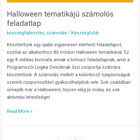
Halloween tematikájú számolós
feladatlap
készségfejlesztés
,
számolás
/
Készségfutár
Készítettünk egy újabb ingyenesen elérhető feladatlapot,
ezúttal az alkalomhoz illő módon Halloween tematikával. Ez
egy 8 oldalas kivonata annak a bónusz feladatlapnak, amit a
Programozói Logika Ovisoknak őszi csoportja számára
készítettünk. A számolás mellett a különböző tulajdonságok
szerinti csoportosítást gyakorolhatjátok vele. Sok családban
ünneplik már a Halloweent, hiszen elég jó móka, és sok
aktivitási lehetőséget
Read More »
Sütés-