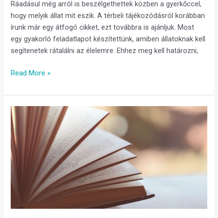
Ráadásul még arról is beszélgethettek közben a gyerkőccel,
hogy melyik állat mit eszik. A térbeli tájékozódásról korábban
írunk már egy átfogó cikket, ezt továbbra is ajánljuk. Most
egy gyakorló feladatlapot készítettünk, amiben állatoknak kell
segítenetek rátalálni az élelemre. Ehhez meg kell határozni,
Read More »
Gyakoroljuk
az
olvasást
–
így
motiváld
gyereked
a
nyári
szünetben!