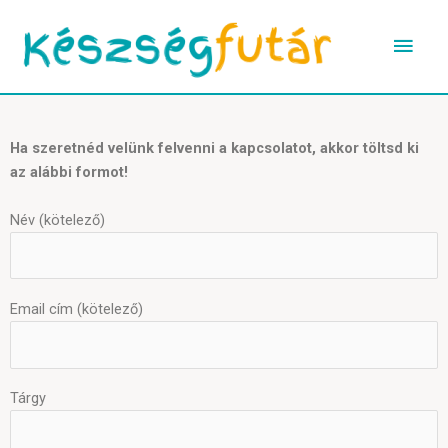
Skip
Main
to
content
Men
Ha szeretnéd velünk felvenni a kapcsolatot, akkor töltsd ki
az alábbi formot!
Név (kötelező)
Email cím (kötelező)
Tárgy