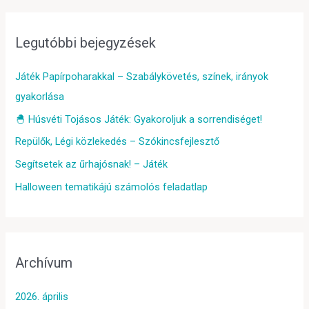
Legutóbbi bejegyzések
Játék Papírpoharakkal – Szabálykövetés, színek, irányok
gyakorlása
🐣 Húsvéti Tojásos Játék: Gyakoroljuk a sorrendiséget!
Repülők, Légi közlekedés – Szókincsfejlesztő
Segítsetek az űrhajósnak! – Játék
Halloween tematikájú számolós feladatlap
Archívum
2026. április