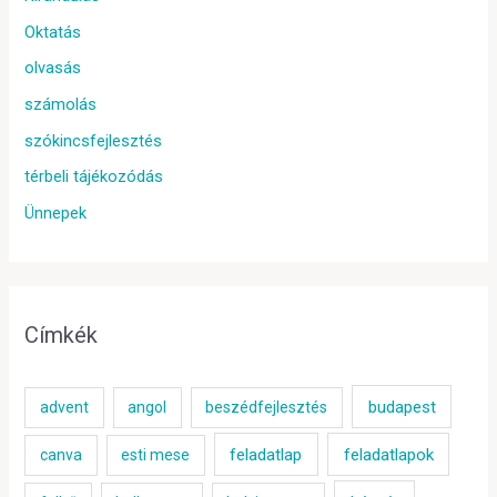
Oktatás
olvasás
számolás
szókincsfejlesztés
térbeli tájékozódás
Ünnepek
Címkék
budapest
advent
angol
beszédfejlesztés
feladatlap
feladatlapok
canva
esti mese