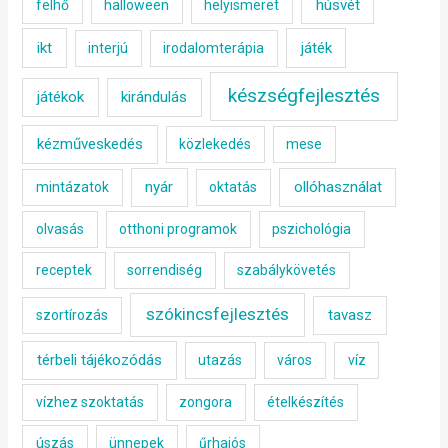
húsvét
felhő
halloween
helyismeret
ikt
játék
interjú
irodalomterápia
készségfejlesztés
játékok
kirándulás
kézműveskedés
közlekedés
mese
nyár
ollóhasználat
mintázatok
oktatás
olvasás
otthoni programok
pszichológia
receptek
sorrendiség
szabálykövetés
szókincsfejlesztés
tavasz
szortírozás
térbeli tájékozódás
utazás
város
víz
vízhez szoktatás
zongora
ételkészítés
úszás
ünnepek
űrhajós