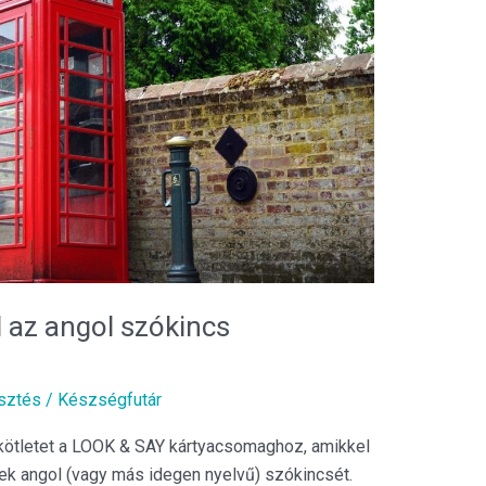
l az angol szókincs
sztés
/
Készségfutár
ékötletet a LOOK & SAY kártyacsomaghoz, amikkel
kek angol (vagy más idegen nyelvű) szókincsét.