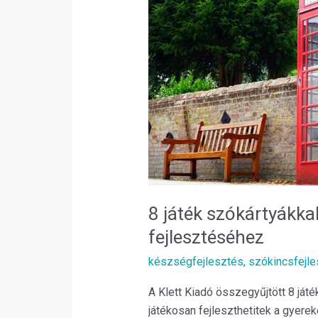
szókártyákkal
az
angol
szókincs
fejlesztéséhez
8 játék szókártyákka
fejlesztéséhez
készségfejlesztés
,
szókincsfejle
A Klett Kiadó összegyűjtött 8 ját
játékosan fejleszthetitek a gyere