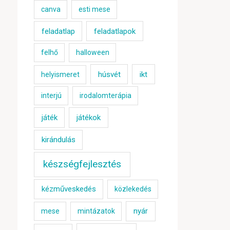
canva
esti mese
feladatlap
feladatlapok
felhő
halloween
húsvét
ikt
helyismeret
interjú
irodalomterápia
játék
játékok
kirándulás
készségfejlesztés
kézműveskedés
közlekedés
nyár
mese
mintázatok