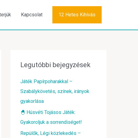
terjúk
Kapcsolat
12 Hetes Kihívás
Legutóbbi bejegyzések
Játék Papírpoharakkal –
Szabálykövetés, színek, irányok
gyakorlása
🐣 Húsvéti Tojásos Játék:
Gyakoroljuk a sorrendiséget!
Repülők, Légi közlekedés –