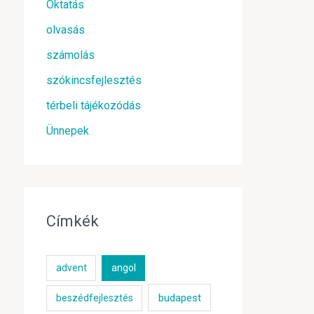
Oktatás
olvasás
számolás
szókincsfejlesztés
térbeli tájékozódás
Ünnepek
Címkék
advent
angol
budapest
beszédfejlesztés