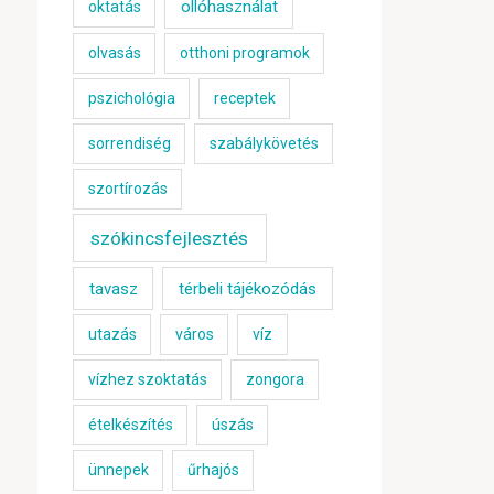
ollóhasználat
oktatás
olvasás
otthoni programok
pszichológia
receptek
sorrendiség
szabálykövetés
szortírozás
szókincsfejlesztés
tavasz
térbeli tájékozódás
utazás
város
víz
vízhez szoktatás
zongora
ételkészítés
úszás
ünnepek
űrhajós