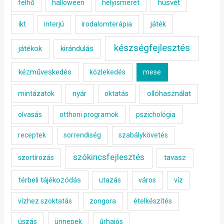
húsvét
felhő
halloween
helyismeret
ikt
játék
interjú
irodalomterápia
készségfejlesztés
játékok
kirándulás
kézműveskedés
közlekedés
mese
nyár
ollóhasználat
mintázatok
oktatás
olvasás
otthoni programok
pszichológia
receptek
sorrendiség
szabálykövetés
szókincsfejlesztés
tavasz
szortírozás
térbeli tájékozódás
utazás
város
víz
vízhez szoktatás
zongora
ételkészítés
úszás
ünnepek
űrhajós