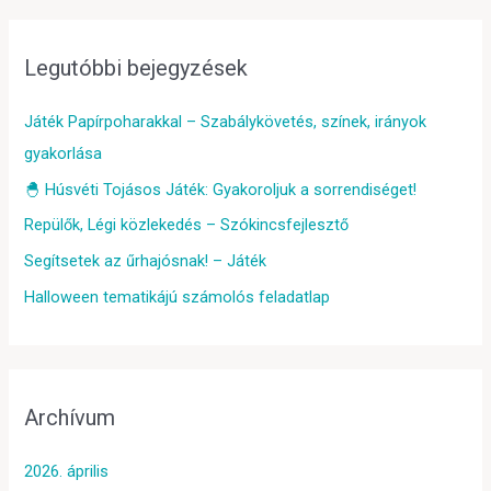
Legutóbbi bejegyzések
Játék Papírpoharakkal – Szabálykövetés, színek, irányok
gyakorlása
🐣 Húsvéti Tojásos Játék: Gyakoroljuk a sorrendiséget!
Repülők, Légi közlekedés – Szókincsfejlesztő
Segítsetek az űrhajósnak! – Játék
Halloween tematikájú számolós feladatlap
Archívum
2026. április