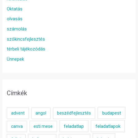
Oktatás
olvasás
számolás
szókincsfejlesztés
térbeli tájékozódás
Ünnepek
Címkék
budapest
advent
angol
beszédfejlesztés
feladatlap
feladatlapok
canva
esti mese