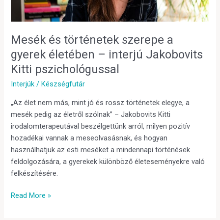
–
interjú
Jakobovits
Mesék és történetek szerepe a
Kitti
gyerek életében – interjú Jakobovits
pszichológussal
Kitti pszichológussal
Interjúk
/
Készségfutár
„Az élet nem más, mint jó és rossz történetek elegye, a
mesék pedig az életről szólnak” – Jakobovits Kitti
irodalomterapeutával beszélgettünk arról, milyen pozitív
hozadékai vannak a meseolvasásnak, és hogyan
használhatjuk az esti meséket a mindennapi történések
feldolgozására, a gyerekek különböző életeseményekre való
felkészítésére.
Read More »