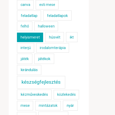
canva
esti mese
feladatlap
feladatlapok
felhő
halloween
húsvét
ikt
helyismeret
interjú
irodalomterápia
játék
játékok
kirándulás
készségfejlesztés
kézműveskedés
közlekedés
nyár
mese
mintázatok