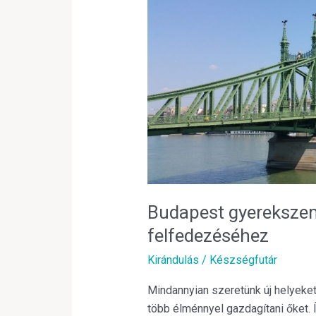
–
4
+
1
tipp
a
város
felfedezéséhez
Budapest gyerekszem
felfedezéséhez
Kirándulás
/
Készségfutár
Mindannyian szeretünk új helyeke
több élménnyel gazdagítani őket. 