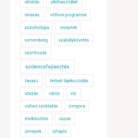
ollóhasználat
oktatás
olvasás
otthoni programok
pszichológia
receptek
sorrendiség
szabálykövetés
szortírozás
szókincsfejlesztés
tavasz
térbeli tájékozódás
utazás
város
víz
vízhez szoktatás
zongora
ételkészítés
úszás
ünnepek
űrhajós