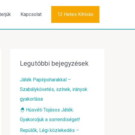
terjúk
Kapcsolat
12 Hetes Kihívás
Legutóbbi bejegyzések
Játék Papírpoharakkal –
Szabálykövetés, színek, irányok
gyakorlása
🐣 Húsvéti Tojásos Játék:
Gyakoroljuk a sorrendiséget!
Repülők, Légi közlekedés –