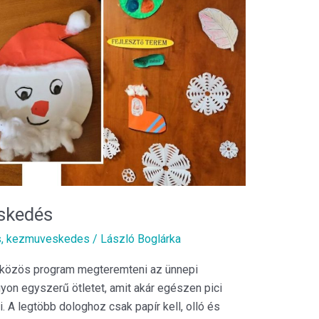
skedés
s
,
kezmuveskedes
/
László Boglárka
 közös program megteremteni az ünnepi
yon egyszerű ötletet, amit akár egészen pici
. A legtöbb dologhoz csak papír kell, olló és