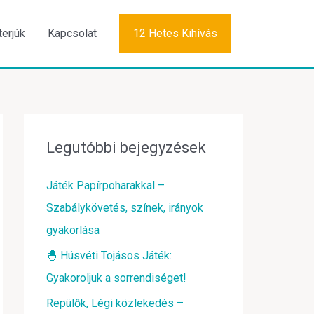
terjúk
Kapcsolat
12 Hetes Kihívás
Legutóbbi bejegyzések
Játék Papírpoharakkal –
Szabálykövetés, színek, irányok
gyakorlása
🐣 Húsvéti Tojásos Játék:
Gyakoroljuk a sorrendiséget!
Repülők, Légi közlekedés –