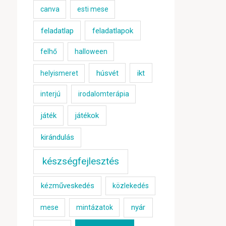
canva
esti mese
feladatlap
feladatlapok
felhő
halloween
húsvét
ikt
helyismeret
interjú
irodalomterápia
játék
játékok
kirándulás
készségfejlesztés
kézműveskedés
közlekedés
nyár
mese
mintázatok