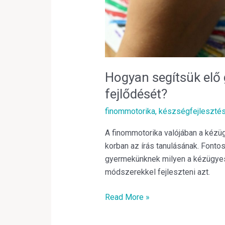
Hogyan segítsük el
fejlődését?
finommotorika
,
készségfejleszté
A finommotorika valójában a kézüg
korban az írás tanulásának. Fontos
gyermekünknek milyen a kézügyes
módszerekkel fejleszteni azt.
Read More »