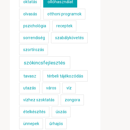
ollóhasználat
oktatás
olvasás
otthoni programok
pszichológia
receptek
sorrendiség
szabálykövetés
szortírozás
szókincsfejlesztés
tavasz
térbeli tájékozódás
utazás
város
víz
vízhez szoktatás
zongora
ételkészítés
úszás
ünnepek
űrhajós