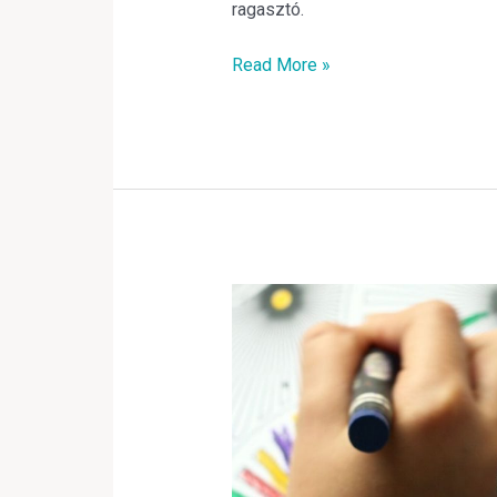
ragasztó.
Read More »
Hogyan
segítsük
elő
gyermekünk
kézügyességének
fejlődését?