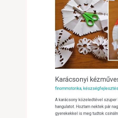
Karácsonyi kézműve
finommotorika
,
készségfejleszté
A karácsony közeledtével szuper
hangulatot. Hoztam nektek pár nag
gyerekekkel is meg tudtok csinálni