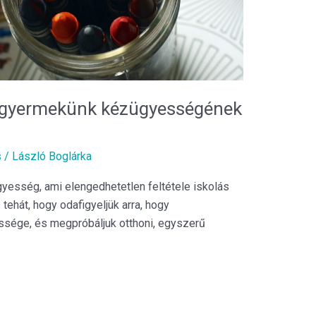
ő gyermekünk kézügyességének
s
/
László Boglárka
yesség, ami elengedhetetlen feltétele iskolás
 tehát, hogy odafigyeljük arra, hogy
sége, és megpróbáljuk otthoni, egyszerű