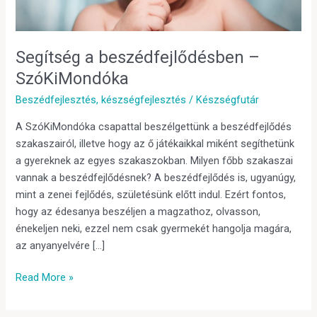
Segítség a beszédfejlődésben –
SzóKiMondóka
Beszédfejlesztés
,
készségfejlesztés
/
Készségfutár
A SzóKiMondóka csapattal beszélgettünk a beszédfejlődés
szakaszairól, illetve hogy az ő játékaikkal miként segíthetünk
a gyereknek az egyes szakaszokban. Milyen főbb szakaszai
vannak a beszédfejlődésnek? A beszédfejlődés is, ugyanúgy,
mint a zenei fejlődés, születésünk előtt indul. Ezért fontos,
hogy az édesanya beszéljen a magzathoz, olvasson,
énekeljen neki, ezzel nem csak gyermekét hangolja magára,
az anyanyelvére […]
Read More »