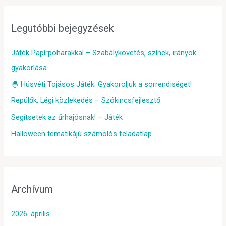
Legutóbbi bejegyzések
Játék Papírpoharakkal – Szabálykövetés, színek, irányok
gyakorlása
🐣 Húsvéti Tojásos Játék: Gyakoroljuk a sorrendiséget!
Repülők, Légi közlekedés – Szókincsfejlesztő
Segítsetek az űrhajósnak! – Játék
Halloween tematikájú számolós feladatlap
Archívum
2026. április