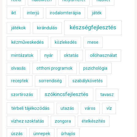
ikt
játék
interjú
irodalomterápia
készségfejlesztés
játékok
kirándulás
kézműveskedés
közlekedés
mese
nyár
ollóhasználat
mintázatok
oktatás
olvasás
otthoni programok
pszichológia
receptek
sorrendiség
szabálykövetés
szókincsfejlesztés
tavasz
szortírozás
térbeli tájékozódás
utazás
város
víz
vízhez szoktatás
zongora
ételkészítés
úszás
ünnepek
űrhajós