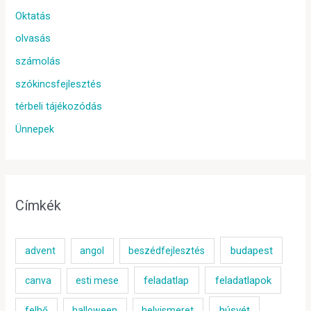
Oktatás
olvasás
számolás
szókincsfejlesztés
térbeli tájékozódás
Ünnepek
Címkék
budapest
advent
angol
beszédfejlesztés
feladatlap
feladatlapok
canva
esti mese
húsvét
felhő
halloween
helyismeret