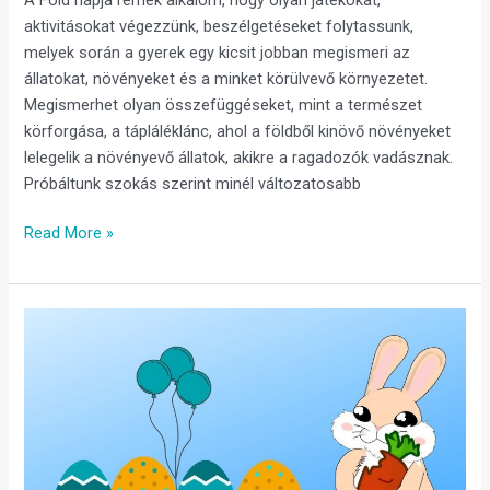
aktivitásokat végezzünk, beszélgetéseket folytassunk,
melyek során a gyerek egy kicsit jobban megismeri az
állatokat, növényeket és a minket körülvevő környezetet.
Megismerhet olyan összefüggéseket, mint a természet
körforgása, a tápláléklánc, ahol a földből kinövő növényeket
lelegelik a növényevő állatok, akikre a ragadozók vadásznak.
Próbáltunk szokás szerint minél változatosabb
Read More »
Húsvéti
készülődés
játékosan
–
tippek
szülőknek