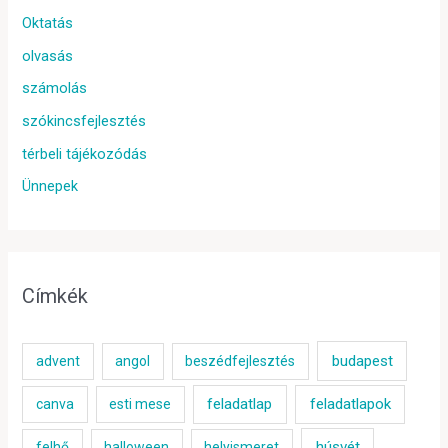
Oktatás
olvasás
számolás
szókincsfejlesztés
térbeli tájékozódás
Ünnepek
Címkék
budapest
advent
angol
beszédfejlesztés
feladatlap
feladatlapok
canva
esti mese
húsvét
felhő
halloween
helyismeret