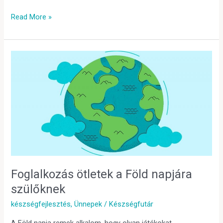
Read More »
Foglalkozás
ötletek
a
Föld
napjára
szülőknek
Foglalkozás ötletek a Föld napjára
szülőknek
készségfejlesztés
,
Ünnepek
/
Készségfutár
A Föld napja remek alkalom, hogy olyan játékokat,