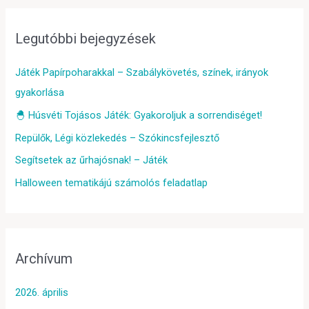
Legutóbbi bejegyzések
Játék Papírpoharakkal – Szabálykövetés, színek, irányok
gyakorlása
🐣 Húsvéti Tojásos Játék: Gyakoroljuk a sorrendiséget!
Repülők, Légi közlekedés – Szókincsfejlesztő
Segítsetek az űrhajósnak! – Játék
Halloween tematikájú számolós feladatlap
Archívum
2026. április