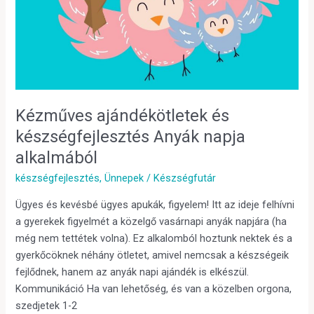
Anyák
napja
alkalmából
Kézműves ajándékötletek és
készségfejlesztés Anyák napja
alkalmából
készségfejlesztés
,
Ünnepek
/
Készségfutár
Ügyes és kevésbé ügyes apukák, figyelem! Itt az ideje felhívni
a gyerekek figyelmét a közelgő vasárnapi anyák napjára (ha
még nem tettétek volna). Ez alkalomból hoztunk nektek és a
gyerkőcöknek néhány ötletet, amivel nemcsak a készségeik
fejlődnek, hanem az anyák napi ajándék is elkészül.
Kommunikáció Ha van lehetőség, és van a közelben orgona,
szedjetek 1-2