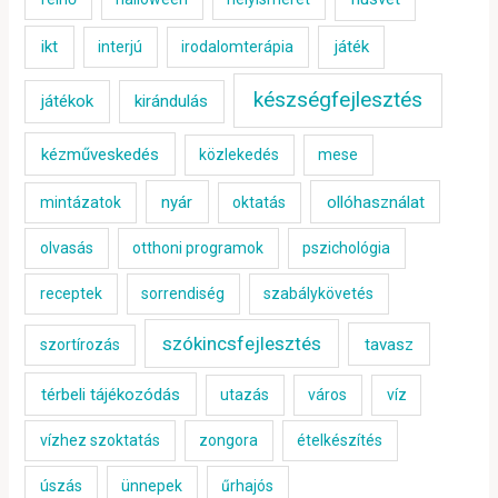
ikt
játék
interjú
irodalomterápia
készségfejlesztés
játékok
kirándulás
kézműveskedés
közlekedés
mese
nyár
ollóhasználat
mintázatok
oktatás
olvasás
otthoni programok
pszichológia
receptek
sorrendiség
szabálykövetés
szókincsfejlesztés
tavasz
szortírozás
térbeli tájékozódás
utazás
város
víz
vízhez szoktatás
zongora
ételkészítés
úszás
ünnepek
űrhajós