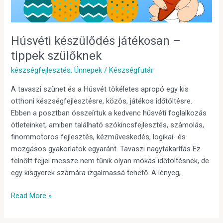
Húsvéti készülődés játékosan –
tippek szülőknek
készségfejlesztés
,
Ünnepek
/
Készségfutár
A tavaszi szünet és a Húsvét tökéletes apropó egy kis
otthoni készségfejlesztésre, közös, játékos időtöltésre.
Ebben a posztban összeírtuk a kedvenc húsvéti foglalkozás
ötleteinket, amiben található szókincsfejlesztés, számolás,
finommotoros fejlesztés, kézműveskedés, logikai- és
mozgásos gyakorlatok egyaránt. Tavaszi nagytakarítás Ez
felnőtt fejjel messze nem tűnik olyan mókás időtöltésnek, de
egy kisgyerek számára izgalmassá tehető. A lényeg,
Read More »