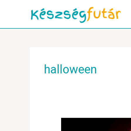
Skip
to
content
halloween
Játékötletek
Halloweenra