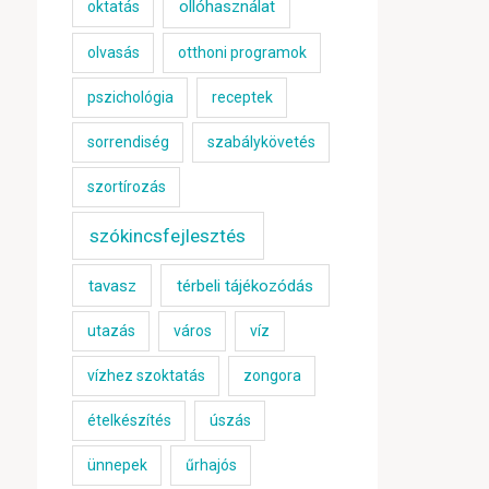
ollóhasználat
oktatás
olvasás
otthoni programok
pszichológia
receptek
sorrendiség
szabálykövetés
szortírozás
szókincsfejlesztés
tavasz
térbeli tájékozódás
utazás
város
víz
vízhez szoktatás
zongora
ételkészítés
úszás
ünnepek
űrhajós