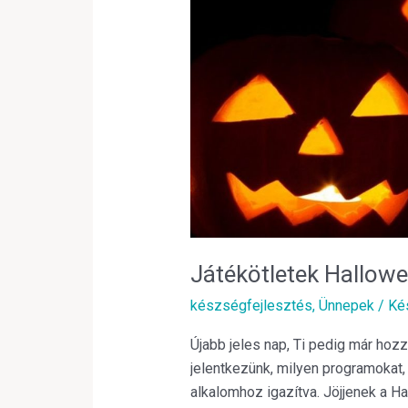
kisgyerekeknek
Játékötletek Hallow
készségfejlesztés
,
Ünnepek
/
Ké
Újabb jeles nap, Ti pedig már hoz
jelentkezünk, milyen programokat, 
alkalomhoz igazítva. Jöjjenek a Ha