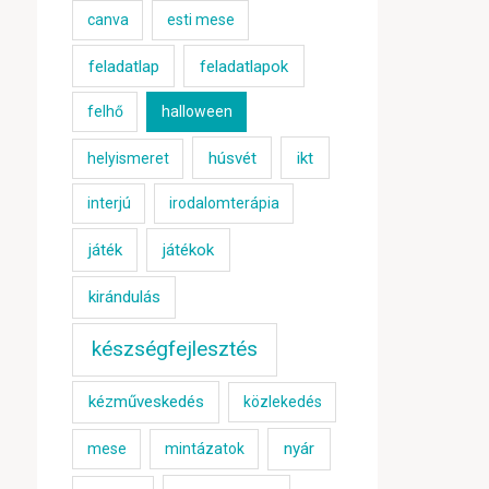
canva
esti mese
feladatlap
feladatlapok
felhő
halloween
húsvét
ikt
helyismeret
interjú
irodalomterápia
játék
játékok
kirándulás
készségfejlesztés
kézműveskedés
közlekedés
nyár
mese
mintázatok