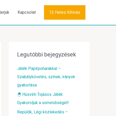
terjúk
Kapcsolat
12 Hetes Kihívás
Legutóbbi bejegyzések
Játék Papírpoharakkal –
Szabálykövetés, színek, irányok
gyakorlása
🐣 Húsvéti Tojásos Játék:
Gyakoroljuk a sorrendiséget!
Repülők, Légi közlekedés –