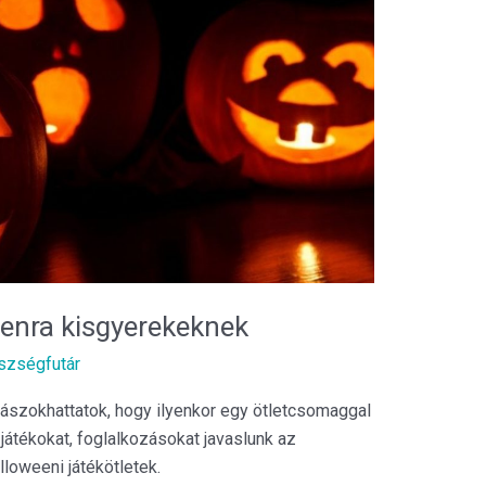
eenra kisgyerekeknek
szségfutár
zászokhattatok, hogy ilyenkor egy ötletcsomaggal
játékokat, foglalkozásokat javaslunk az
lloweeni játékötletek.