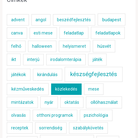
budapest
advent
angol
beszédfejlesztés
feladatlap
feladatlapok
canva
esti mese
húsvét
felhő
halloween
helyismeret
ikt
játék
interjú
irodalomterápia
készségfejlesztés
játékok
kirándulás
kézműveskedés
közlekedés
mese
nyár
ollóhasználat
mintázatok
oktatás
olvasás
otthoni programok
pszichológia
receptek
sorrendiség
szabálykövetés