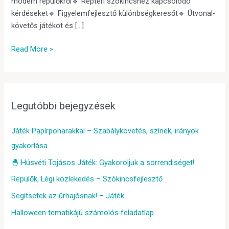
modern repülőkről🔹 Reptéri szókincshez kapcsolódó
kérdéseket🔹 Figyelemfejlesztő különbségkeresőt🔹 Útvonal-
követős játékot és […]
Read More »
Legutóbbi bejegyzések
Játék Papírpoharakkal – Szabálykövetés, színek, irányok
gyakorlása
🐣 Húsvéti Tojásos Játék: Gyakoroljuk a sorrendiséget!
Repülők, Légi közlekedés – Szókincsfejlesztő
Segítsetek az űrhajósnak! – Játék
Halloween tematikájú számolós feladatlap