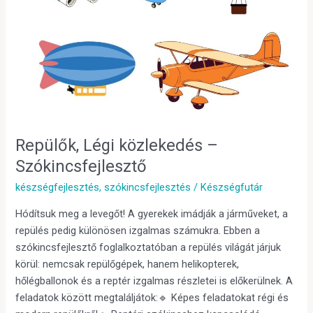
Repülők, Légi közlekedés –
Szókincsfejlesztő
készségfejlesztés
,
szókincsfejlesztés
/
Készségfutár
Hódítsuk meg a levegőt! A gyerekek imádják a járműveket, a
repülés pedig különösen izgalmas számukra. Ebben a
szókincsfejlesztő foglalkoztatóban a repülés világát járjuk
körül: nemcsak repülőgépek, hanem helikopterek,
hőlégballonok és a reptér izgalmas részletei is előkerülnek. A
feladatok között megtaláljátok:🔹 Képes feladatokat régi és