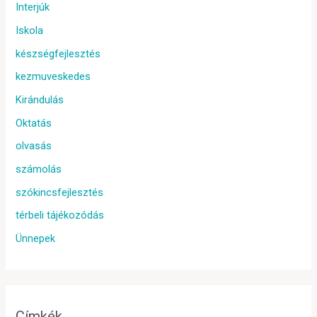
Interjúk
Iskola
készségfejlesztés
kezmuveskedes
Kirándulás
Oktatás
olvasás
számolás
szókincsfejlesztés
térbeli tájékozódás
Ünnepek
Címkék