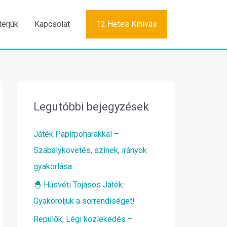
terjúk
Kapcsolat
12 Hetes Kihívás
Legutóbbi bejegyzések
Játék Papírpoharakkal –
Szabálykövetés, színek, irányok
gyakorlása
🐣 Húsvéti Tojásos Játék:
Gyakoroljuk a sorrendiséget!
Repülők, Légi közlekedés –