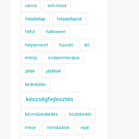
canva
esti mese
feladatlap
feladatlapok
felhő
halloween
húsvét
ikt
helyismeret
interjú
irodalomterápia
játék
játékok
kirándulás
készségfejlesztés
kézműveskedés
közlekedés
nyár
mese
mintázatok