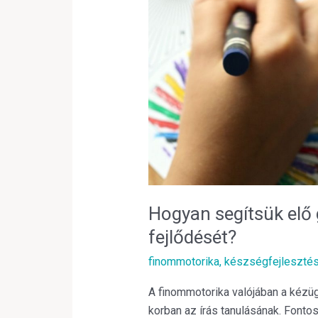
elő
gyermekünk
kézügyességének
fejlődését?
Hogyan segítsük el
fejlődését?
finommotorika
,
készségfejleszté
A finommotorika valójában a kézüg
korban az írás tanulásának. Fontos