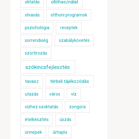
ollóhasználat
oktatás
olvasás
otthoni programok
pszichológia
receptek
sorrendiség
szabálykövetés
szortírozás
szókincsfejlesztés
tavasz
térbeli tájékozódás
utazás
város
víz
vízhez szoktatás
zongora
ételkészítés
úszás
ünnepek
űrhajós