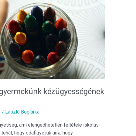
ő gyermekünk kézügyességének
s
/
László Boglárka
yesség, ami elengedhetetlen feltétele iskolás
 tehát, hogy odafigyeljük arra, hogy