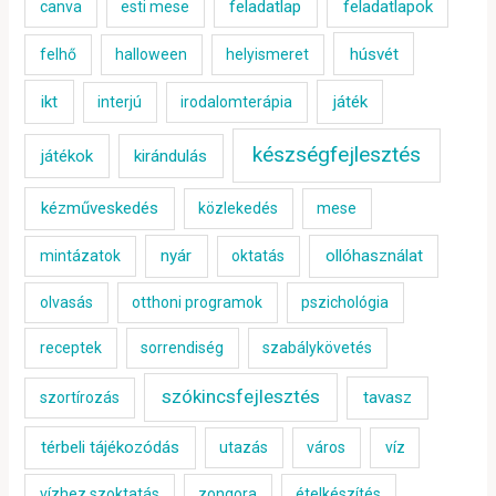
feladatlap
feladatlapok
canva
esti mese
húsvét
felhő
halloween
helyismeret
ikt
játék
interjú
irodalomterápia
készségfejlesztés
játékok
kirándulás
kézműveskedés
közlekedés
mese
nyár
ollóhasználat
mintázatok
oktatás
olvasás
otthoni programok
pszichológia
receptek
sorrendiség
szabálykövetés
szókincsfejlesztés
tavasz
szortírozás
térbeli tájékozódás
utazás
város
víz
vízhez szoktatás
zongora
ételkészítés