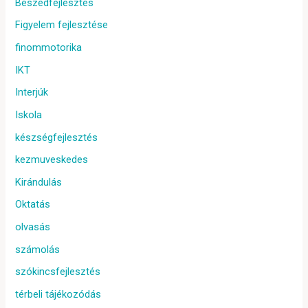
Beszédfejlesztés
Figyelem fejlesztése
finommotorika
IKT
Interjúk
Iskola
készségfejlesztés
kezmuveskedes
Kirándulás
Oktatás
olvasás
számolás
szókincsfejlesztés
térbeli tájékozódás