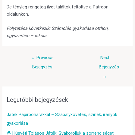
De tényleg rengeteg ilyet találtok feltöltve a Patreon
oldalunkon.
Folytatása következik: Számolás gyakorlása otthon,
egyszerűen – iskola
←
Previous
Next
Bejegyzés
Bejegyzés
→
Legutóbbi bejegyzések
Játék Papírpoharakkal – Szabálykövetés, színek, irányok
gyakorlása
🐣 Húsvéti Tojásos Játék: Gyakoroljuk a sorrendiséget!