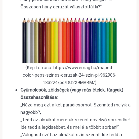
Összesen hány ceruzát választottál ki?”
(Kép forrása: https://www.emag.hu/maped-
color-peps-szines-ceruzak-24-szin-pl-962906-
183224/pd/DG2X9MBBM/)
Gyümölcsök, zöldségek (vagy más ételek, tárgyak)
összehasonlítása:
„Nézd meg ezt a két paradicsomot. Szerinted melyik a
nagyobb?„
„Tedd az almákat méretük szerint növekvő sorrendbe!
Ide tedd a legkisebbet, és mellé a többit sorban!”
„Válogasd szét az almákat szín szerint! Ide tedd a