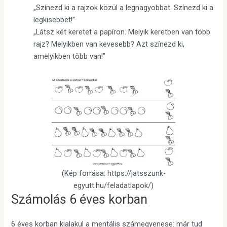
„Színezd ki a rajzok közül a legnagyobbat. Színezd ki a
legkisebbet!”
„Látsz két keretet a papíron. Melyik keretben van több
rajz? Melyikben van kevesebb? Azt színezd ki,
amelyikben több van!”
(Kép forrása: https://jatsszunk-
egyutt.hu/feladatlapok/)
Számolás 6 éves korban
6 éves korban kialakul a mentális számegyenese: már tud