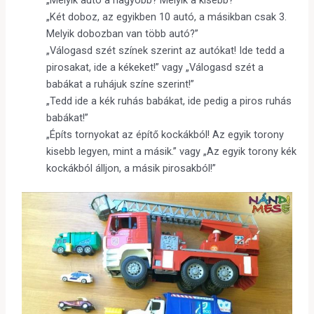
„Melyik autó a nagyobb? Melyik a kisebb?”
„Két doboz, az egyikben 10 autó, a másikban csak 3.
Melyik dobozban van több autó?”
„Válogasd szét színek szerint az autókat! Ide tedd a
pirosakat, ide a kékeket!” vagy „Válogasd szét a
babákat a ruhájuk színe szerint!”
„Tedd ide a kék ruhás babákat, ide pedig a piros ruhás
babákat!”
„Építs tornyokat az építő kockákból! Az egyik torony
kisebb legyen, mint a másik.” vagy „Az egyik torony kék
kockákból álljon, a másik pirosakból!”