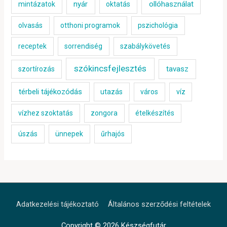
nyár
ollóhasználat
mintázatok
oktatás
olvasás
otthoni programok
pszichológia
receptek
sorrendiség
szabálykövetés
szókincsfejlesztés
tavasz
szortírozás
térbeli tájékozódás
utazás
város
víz
vízhez szoktatás
zongora
ételkészítés
úszás
ünnepek
űrhajós
Adatkezelési tájékoztató
Általános szerződési feltételek
Copyright © 2026
Készségfutár