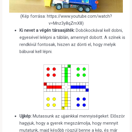
(Kép forrása: https://www.youtube.com/watch?
v=Mnz3y8qZmX8)
Ki nevet a végén társasjáték:
Dobókockával kell dobni,
egyesével lelépni a táblán, amennyit dobott. A színek is
rendkívül fontosak, hiszen az dönti el, hogy melyik
bábuval kell lépni.
Ujjkép:
Mutassunk az ujjainkkal mennyiségeket. Először
hagyjuk, hogy a gyerek megszámolja, hogy mennyit
mutatunk, majd később rögzül benne a kép, és már