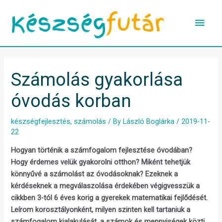
Skip
Main
to
content
Men
Post
navigation
Számolás gyakorlása
óvodás korban
készségfejlesztés
,
számolás
/ By
László Boglárka
/
2019-11-
22
Hogyan történik a számfogalom fejlesztése óvodában?
Hogy érdemes velük gyakorolni otthon? Miként tehetjük
könnyűvé a számolást az óvodásoknak? Ezeknek a
kérdéseknek a megválaszolása érdekében végigvesszük a
cikkben 3-tól 6 éves korig a gyerekek matematikai fejlődését.
Leírom korosztályonként, milyen szinten kell tartaniuk a
számfogalom kialakulását, a számok és mennyiségek közti