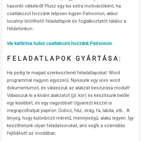
hasonló cikkekről! Plusz egy kis extra motivációként, ha
csatlakozol hozzánk teljesen ingyen Patreonon, akkor
tucatnyi letölthető feladatlapok és foglalkoztatót találsz a
felületünkon.
Ide kattintva tudsz csatlakozni hozzánk Patreonon.
FELADATLAPOK GYÁRTÁSA:
Ha pedig te magad szerkesztenél feladatlapokat: Word
programmal nagyon egyszerű. Nyissunk egy üres word
dokumentumot, és válasszuk az alakzat beszúrása modult!
Válasszuk ki a kívánt alakzatot (pl. kör) és készítsünk belőle
egy kisebbet, és egy nagyobbat! Ugyanezt kézzel is
megrajzolhatjuk papíron. Doboz, ház, virág, fa, labda, stb… A
lényeg, hogy különböző méretű, mennyiségű, alakú legyen. Így
készíthetünk olyan feladatsorokat, ami segíti a számlálás
fejlődését az óvodában.