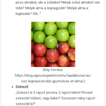
piros almákat, ide a zöldeket! Melyik színű almából van
több? Melyik alma a legnagyobb? Melyik alma a
legkisebb? Stb…”
(Kép forrása:
https://blog.egeszsegeletmod.hu/taplalkozas/az-
osz-legnepszerubb-gyumolcse-at-alma/)
Színező:
„Színezz ki 3 rajzot pirosra, 2 rajzot kékre! Pirosat
színeztél többet, vagy kéket? Összesen hány rajzot
színeztél ki?”