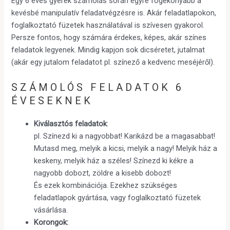
Egy 6 éves gyerek számolás során egyre fogékonyabb a
kevésbé manipulatív feladatvégzésre is. Akár feladatlapokon,
foglalkoztató füzetek használatával is szívesen gyakorol.
Persze fontos, hogy számára érdekes, képes, akár színes
feladatok legyenek. Mindig kapjon sok dicséretet, jutalmat
(akár egy jutalom feladatot pl. színező a kedvenc meséjéről).
SZÁMOLÓS FELADATOK 6
ÉVESEKNEK
Kiválasztós feladatok
:
pl. Színezd ki a nagyobbat! Karikázd be a magasabbat!
Mutasd meg, melyik a kicsi, melyik a nagy! Melyik ház a
keskeny, melyik ház a széles! Színezd ki kékre a
nagyobb dobozt, zöldre a kisebb dobozt!
És ezek kombinációja. Ezekhez szükséges
feladatlapok gyártása, vagy foglalkoztató füzetek
vásárlása.
Korongok: