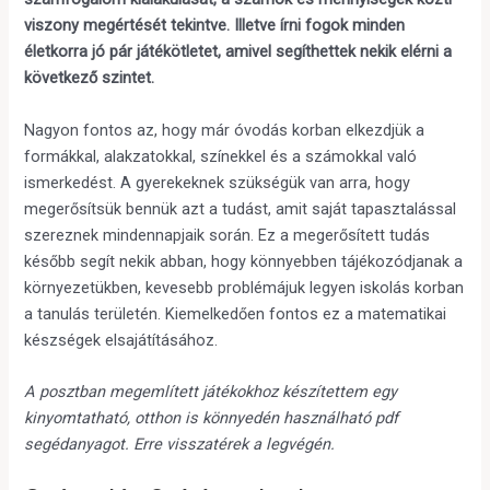
viszony megértését tekintve. Illetve írni fogok minden
életkorra jó pár játékötletet, amivel segíthettek nekik elérni a
következő szintet.
Nagyon fontos az, hogy már óvodás korban elkezdjük a
formákkal, alakzatokkal, színekkel és a számokkal való
ismerkedést. A gyerekeknek szükségük van arra, hogy
megerősítsük bennük azt a tudást, amit saját tapasztalással
szereznek mindennapjaik során. Ez a megerősített tudás
később segít nekik abban, hogy könnyebben tájékozódjanak a
környezetükben, kevesebb problémájuk legyen iskolás korban
a tanulás területén. Kiemelkedően fontos ez a matematikai
készségek elsajátításához.
A posztban megemlített játékokhoz készítettem egy
kinyomtatható, otthon is könnyedén használható pdf
segédanyagot. Erre visszatérek a legvégén.