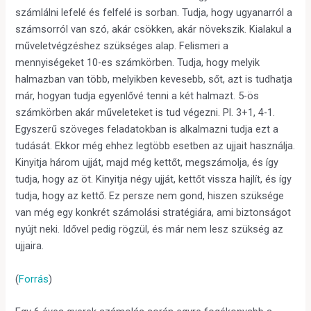
számlálni lefelé és felfelé is sorban. Tudja, hogy ugyanarról a
számsorról van szó, akár csökken, akár növekszik. Kialakul a
műveletvégzéshez szükséges alap. Felismeri a
mennyiségeket 10-es számkörben. Tudja, hogy melyik
halmazban van több, melyikben kevesebb, sőt, azt is tudhatja
már, hogyan tudja egyenlővé tenni a két halmazt. 5-ös
számkörben akár műveleteket is tud végezni. Pl. 3+1, 4-1.
Egyszerű szöveges feladatokban is alkalmazni tudja ezt a
tudását. Ekkor még ehhez legtöbb esetben az ujjait használja.
Kinyitja három ujját, majd még kettőt, megszámolja, és így
tudja, hogy az öt. Kinyitja négy ujját, kettőt vissza hajlít, és így
tudja, hogy az kettő. Ez persze nem gond, hiszen szüksége
van még egy konkrét számolási stratégiára, ami biztonságot
nyújt neki. Idővel pedig rögzül, és már nem lesz szükség az
ujjaira.
(
Forrás
)