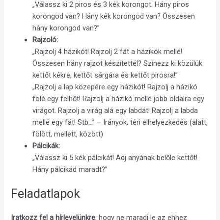
„Válassz ki 2 piros és 3 kék korongot. Hány piros
korongod van? Hány kék korongod van? Összesen
hány korongod van?”
Rajzoló:
„Rajzolj 4 házikót! Rajzolj 2 fát a házikók mellé!
Összesen hány rajzot készítettél? Színezz ki közülük
kettőt kékre, kettőt sárgára és kettőt pirosra!”
„Rajzolj a lap közepére egy házikót! Rajzolj a házikó
fölé egy felhőt! Rajzolj a házikó mellé jobb oldalra egy
virágot. Rajzolj a virág alá egy labdát! Rajzolj a labda
mellé egy fát! Stb…” – Irányok, téri elhelyezkedés (alatt,
fölött, mellett, között)
Pálcikák:
„Válassz ki 5 kék pálcikát! Adj anyának belőle kettőt!
Hány pálcikád maradt?”
Feladatlapok
Iratkozz fel a hírlevelünkre
, hogy ne maradj le az ehhez