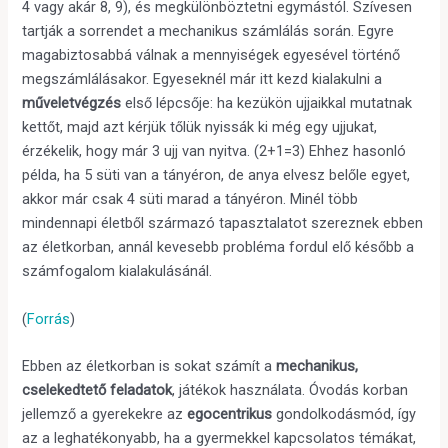
4 vagy akár 8, 9), és megkülönböztetni egymástól. Szívesen
tartják a sorrendet a mechanikus számlálás során. Egyre
magabiztosabbá válnak a mennyiségek egyesével történő
megszámlálásakor. Egyeseknél már itt kezd kialakulni a
műveletvégzés
első lépcsője: ha kezükön ujjaikkal mutatnak
kettőt, majd azt kérjük tőlük nyissák ki még egy ujjukat,
érzékelik, hogy már 3 ujj van nyitva. (2+1=3) Ehhez hasonló
példa, ha 5 süti van a tányéron, de anya elvesz belőle egyet,
akkor már csak 4 süti marad a tányéron. Minél több
mindennapi életből származó tapasztalatot szereznek ebben
az életkorban, annál kevesebb probléma fordul elő később a
számfogalom kialakulásánál.
(
Forrás
)
Ebben az életkorban is sokat számít a
mechanikus,
cselekedtető feladatok
, játékok használata. Óvodás korban
jellemző a gyerekekre az
egocentrikus
gondolkodásmód, így
az a leghatékonyabb, ha a gyermekkel kapcsolatos témákat,