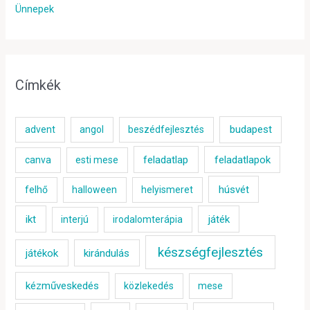
Ünnepek
Címkék
budapest
advent
angol
beszédfejlesztés
feladatlap
feladatlapok
canva
esti mese
húsvét
felhő
halloween
helyismeret
ikt
játék
interjú
irodalomterápia
készségfejlesztés
játékok
kirándulás
kézműveskedés
közlekedés
mese