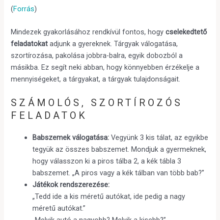
(
Forrás
)
Mindezek gyakorlásához rendkívül fontos, hogy
cselekedtető
feladatokat
adjunk a gyereknek. Tárgyak válogatása,
szortírozása, pakolása jobbra-balra, egyik dobozból a
másikba. Ez segít neki abban, hogy könnyebben érzékelje a
mennyiségeket, a tárgyakat, a tárgyak tulajdonságait.
SZÁMOLÓS, SZORTÍROZÓS
FELADATOK
Babszemek válogatása:
Vegyünk 3 kis tálat, az egyikbe
tegyük az összes babszemet. Mondjuk a gyermeknek,
hogy válasszon ki a piros tálba 2, a kék tábla 3
babszemet. „A piros vagy a kék tálban van több bab?”
Játékok rendszerezése:
„Tedd ide a kis méretű autókat, ide pedig a nagy
méretű autókat.”