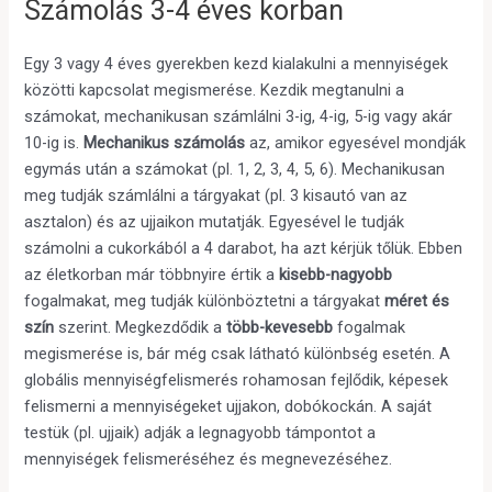
Számolás 3-4 éves korban
Egy 3 vagy 4 éves gyerekben kezd kialakulni a mennyiségek
közötti kapcsolat megismerése. Kezdik megtanulni a
számokat, mechanikusan számlálni 3-ig, 4-ig, 5-ig vagy akár
10-ig is.
Mechanikus számolás
az, amikor egyesével mondják
egymás után a számokat (pl. 1, 2, 3, 4, 5, 6). Mechanikusan
meg tudják számlálni a tárgyakat (pl. 3 kisautó van az
asztalon) és az ujjaikon mutatják. Egyesével le tudják
számolni a cukorkából a 4 darabot, ha azt kérjük tőlük. Ebben
az életkorban már többnyire értik a
kisebb-nagyobb
fogalmakat, meg tudják különböztetni a tárgyakat
méret és
szín
szerint. Megkezdődik a
több-kevesebb
fogalmak
megismerése is, bár még csak látható különbség esetén. A
globális mennyiségfelismerés rohamosan fejlődik, képesek
felismerni a mennyiségeket ujjakon, dobókockán. A saját
testük (pl. ujjaik) adják a legnagyobb támpontot a
mennyiségek felismeréséhez és megnevezéséhez.