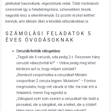
játékokat használunk, végeztetünk velük. Több motivációt
szereznek így a feladatvégzésre, szívesebben teszik,
nagyobb lesz a sikerélményük. Ez pozitív érzést kelthet
bennük, ami elkíséri őket a későbbi időszakokban is.
SZÁMOLÁSI FELADATOK 5
ÉVES ÓVODÁSOKNAK
Ceruzák/kréták válogatása:
„Tegyél ide 4 ceruzát, oda pedig 2-t. Összesen hány
ceruzát választottál ki?” – Utána pedig meg lehet
kérdezni azt is, hogy milyen színűek?
„Rendezd csoportokba a ceruzákat! Minden
csoportban 2 ceruza legyen. Mutatom.” – Fontos
megmutatni, hogy mit várunk el tőle. Ha már érti a
feladatot, menni fog egyedül is.
„Válogasd szét szín szerint a ceruzákat! Ide tedd a
pirosakat, ide a sárgákat, ide a kéket, ide a zöldet!
Hány piros ceruzát tettél ide? Hány sárgát? …