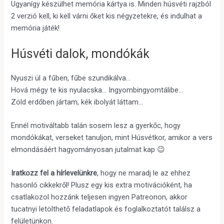
Ugyanígy készülhet memória kártya is. Minden húsvéti rajzból
2 verzió kell, ki kell várni őket kis négyzetekre, és indulhat a
memória játék!
Húsvéti dalok, mondókák
Nyuszi ül a fűben, fűbe szundikálva…
Hová mégy te kis nyulacska… Ingyombingyomtálibe…
Zöld erdőben jártam, kék ibolyát láttam…
Ennél motiváltabb talán sosem lesz a gyerkőc, hogy
mondókákat, verseket tanuljon, mint Húsvétkor, amikor a vers
elmondásáért hagyományosan jutalmat kap 😉
Iratkozz fel a hírlevelünkre
, hogy ne maradj le az ehhez
hasonló cikkekről! Plusz egy kis extra motivációként, ha
csatlakozol hozzánk teljesen ingyen Patreonon, akkor
tucatnyi letölthető feladatlapok és foglalkoztatót találsz a
felületünkon.