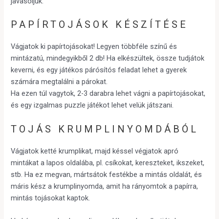
javasoljuk.
PAPÍRTOJÁSOK KÉSZÍTÉSE
Vágjatok ki papírtojásokat! Legyen többféle színű és
mintázatú, mindegyikből 2 db! Ha elkészültek, össze tudjátok
keverni, és egy játékos párósítós feladat lehet a gyerek
számára megtalálni a párokat.
Ha ezen túl vagytok, 2-3 darabra lehet vágni a papírtojásokat,
és egy izgalmas puzzle játékot lehet velük játszani.
TOJÁS KRUMPLINYOMDÁBÓL
Vágjatok ketté krumplikat, majd késsel végjatok apró
mintákat a lapos oldalába, pl. csíkokat, kereszteket, ikszeket,
stb. Ha ez megvan, mártsátok festékbe a mintás oldalát, és
máris kész a krumplinyomda, amit ha rányomtok a papírra,
mintás tojásokat kaptok.