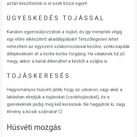
aztán készítsetek is el ezek közül egyet!
ÜGYESKEDÉS TOJÁSSAL
Kanálon egyensúlyozzátok a tojást, és így menjetek végig
egy előre elkészített akadálypályán! Tetszőlegesen lehet
nehezíteni az egyszerű szlalomozással kezdve, székcsapdák
átlépkedésén át a körbe-körbe forgásig. Ha valakinek túl jól
megy, akkor a kanál átkerülhet a kézből a szájba is.
TOJÁSKERESÉS
Hagyományos húsvéti játék, hogy az udvaron, vagy akár a
lakásban elrejtjük a tojásokat (csokitojásokat), és a
gyerekeknek pedig meg kell keresniük. Ne hagyjátok ki, nagy
élmény a kicsik számára! 🙂
Húsvéti mozgás