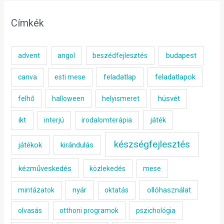
Címkék
budapest
advent
angol
beszédfejlesztés
feladatlap
feladatlapok
canva
esti mese
húsvét
felhő
halloween
helyismeret
ikt
játék
interjú
irodalomterápia
készségfejlesztés
játékok
kirándulás
kézműveskedés
közlekedés
mese
nyár
ollóhasználat
mintázatok
oktatás
olvasás
otthoni programok
pszichológia