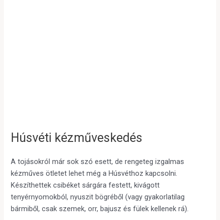
Húsvéti kézműveskedés
A tojásokról már sok szó esett, de rengeteg izgalmas
kézműves ötletet lehet még a Húsvéthoz kapcsolni.
Készíthettek csibéket sárgára festett, kivágott
tenyérnyomokból, nyuszit bögréből (vagy gyakorlatilag
bármiből, csak szemek, orr, bajusz és fülek kellenek rá).