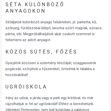
SÉTA KÜLÖNBÖZŐ
ANYAGOKON
Sétáljatok különböző anyagú felületeken, pl. parketta, kő,
szőnyeg, fürdőszobai kilépő, lavorba szórt magvak, szivacs,
párna, stb. Megpróbálhatjátok akár csukott szemmel is
felismerni az adott anyagot.
KÖZÖS SÜTÉS, FŐZÉS
Gyúrjátok közösen a sütemény tésztáját, szaggassatok
pogácsát, szórjátok a fűszereket, öntsétek ki tálakba a
hozzávalókat!
UGRÓISKOLA
Irány az udvar, a járda vagy a park egy krétával, és már
rajzolhatjuk is fel az ugróiskolát! Ehhez is kereshetünk
ötleteket Pinteresten, nem kell kizárólag a sablonos