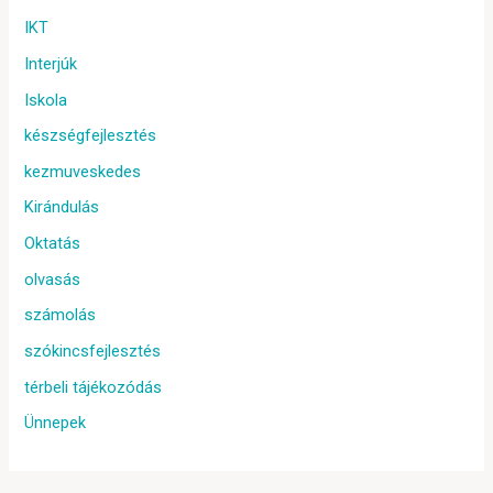
IKT
Interjúk
Iskola
készségfejlesztés
kezmuveskedes
Kirándulás
Oktatás
olvasás
számolás
szókincsfejlesztés
térbeli tájékozódás
Ünnepek