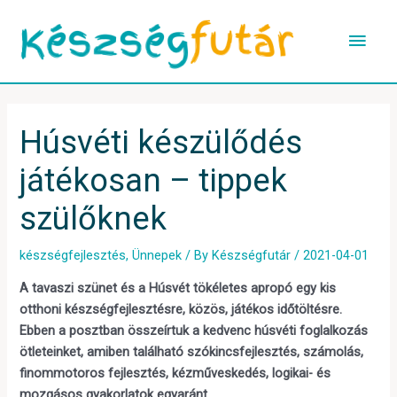
Skip
Main
to
content
Men
Post
navigation
Húsvéti készülődés
játékosan – tippek
szülőknek
készségfejlesztés
,
Ünnepek
/ By
Készségfutár
/
2021-04-01
A tavaszi szünet és a Húsvét tökéletes apropó egy kis
otthoni készségfejlesztésre, közös, játékos időtöltésre.
Ebben a posztban összeírtuk a kedvenc húsvéti foglalkozás
ötleteinket, amiben található szókincsfejlesztés, számolás,
finommotoros fejlesztés, kézműveskedés, logikai- és
mozgásos gyakorlatok egyaránt.