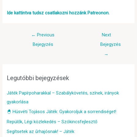
Ide kattintva tudsz csatlakozni hozzánk Patreonon.
←
Previous
Next
Bejegyzés
Bejegyzés
→
Legutóbbi bejegyzések
Játék Papírpoharakkal – Szabálykövetés, színek, irányok
gyakorlása
🐣 Húsvéti Tojásos Játék: Gyakoroljuk a sorrendiséget!
Repülők, Légi közlekedés – Szókincsfejlesztő
Segítsetek az űrhajósnak! – Játék