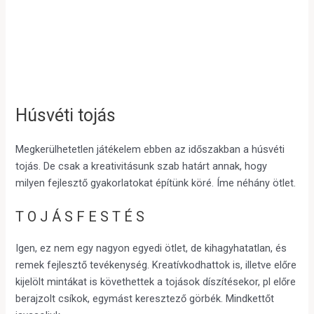
Húsvéti tojás
Megkerülhetetlen játékelem ebben az időszakban a húsvéti
tojás. De csak a kreativitásunk szab határt annak, hogy
milyen fejlesztő gyakorlatokat építünk köré. Íme néhány ötlet.
TOJÁSFESTÉS
Igen, ez nem egy nagyon egyedi ötlet, de kihagyhatatlan, és
remek fejlesztő tevékenység. Kreatívkodhattok is, illetve előre
kijelölt mintákat is követhettek a tojások díszítésekor, pl előre
berajzolt csíkok, egymást keresztező görbék. Mindkettőt