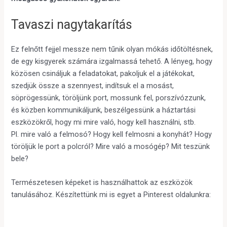
Tavaszi nagytakarítás
Ez felnőtt fejjel messze nem tűnik olyan mókás időtöltésnek,
de egy kisgyerek számára izgalmassá tehető. A lényeg, hogy
közösen csináljuk a feladatokat, pakoljuk el a játékokat,
szedjük össze a szennyest, indítsuk el a mosást,
söprögessünk, töröljünk port, mossunk fel, porszívózzunk,
és közben kommunikáljunk, beszélgessünk a háztartási
eszközökről, hogy mi mire való, hogy kell használni, stb.
Pl. mire való a felmosó? Hogy kell felmosni a konyhát? Hogy
töröljük le port a polcról? Mire való a mosógép? Mit teszünk
bele?
Természetesen képeket is használhattok az eszközök
tanulásához. Készítettünk mi is egyet a Pinterest oldalunkra: