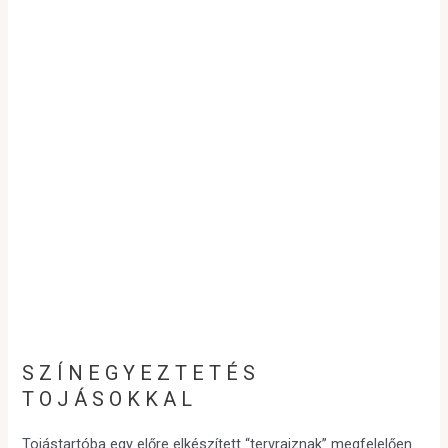
SZÍNEGYEZTETÉS
TOJÁSOKKAL
Tojástartóba egy előre elkészített “tervrajznak” megfelelően