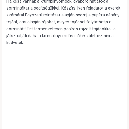
Ha kész vannak a krumplinyomdák, gyakorolhatjátok a
sormintákat a segítségükkel. Készíts ilyen feladatot a gyerek
számára! Egyszerű mintázat alapján nyomj a papírra néhány
tojást, ami alapján rájöhet, milyen tojással folytathatja a
sormintát! Ezt természetesen papíron rajzolt tojásokkal is
játszhatjátok, ha a krumplinyomdás előkészülethez nincs
kedvetek.