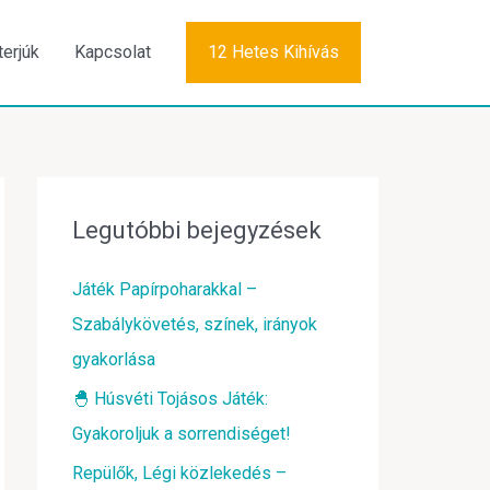
terjúk
Kapcsolat
12 Hetes Kihívás
Legutóbbi bejegyzések
Játék Papírpoharakkal –
Szabálykövetés, színek, irányok
gyakorlása
🐣 Húsvéti Tojásos Játék:
Gyakoroljuk a sorrendiséget!
Repülők, Légi közlekedés –