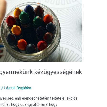
ő gyermekünk kézügyességének
s
/
László Boglárka
yesség, ami elengedhetetlen feltétele iskolás
 tehát, hogy odafigyeljük arra, hogy