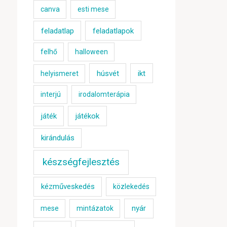
canva
esti mese
feladatlap
feladatlapok
felhő
halloween
húsvét
ikt
helyismeret
interjú
irodalomterápia
játék
játékok
kirándulás
készségfejlesztés
kézműveskedés
közlekedés
nyár
mese
mintázatok