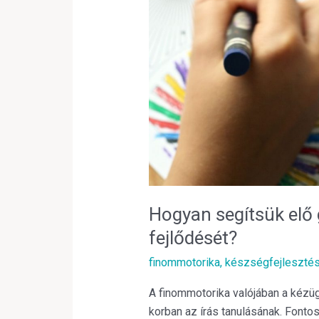
elő
gyermekünk
kézügyességének
fejlődését?
Hogyan segítsük el
fejlődését?
finommotorika
,
készségfejleszté
A finommotorika valójában a kézüg
korban az írás tanulásának. Fontos