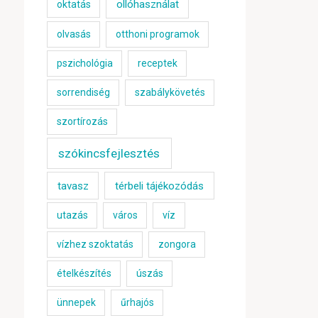
ollóhasználat
oktatás
olvasás
otthoni programok
pszichológia
receptek
sorrendiség
szabálykövetés
szortírozás
szókincsfejlesztés
tavasz
térbeli tájékozódás
utazás
város
víz
vízhez szoktatás
zongora
ételkészítés
úszás
ünnepek
űrhajós