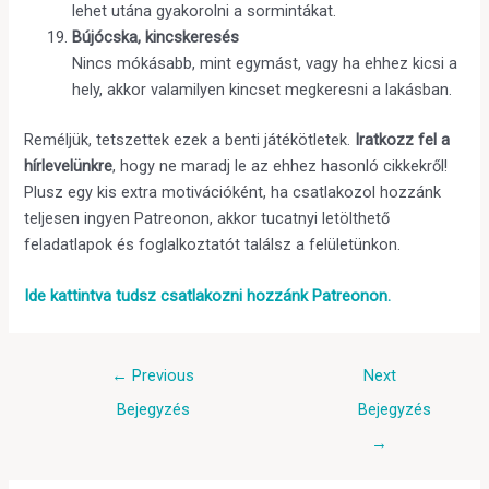
lehet utána gyakorolni a sormintákat.
Bújócska, kincskeresés
Nincs mókásabb, mint egymást, vagy ha ehhez kicsi a
hely, akkor valamilyen kincset megkeresni a lakásban.
Reméljük, tetszettek ezek a benti játékötletek.
Iratkozz fel a
hírlevelünkre
, hogy ne maradj le az ehhez hasonló cikkekről!
Plusz egy kis extra motivációként, ha csatlakozol hozzánk
teljesen ingyen Patreonon, akkor tucatnyi letölthető
feladatlapok és foglalkoztatót találsz a felületünkon.
Ide kattintva tudsz csatlakozni hozzánk Patreonon.
←
Previous
Next
Bejegyzés
Bejegyzés
→