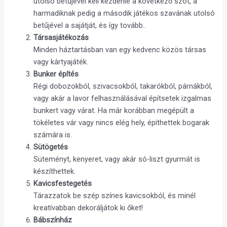
utolsó betűjével kell kezdenie a következő szót, a
harmadiknak pedig a második játékos szavának utolsó
betűjével a sajátját, és így tovább..
Társasjátékozás
Minden háztartásban van egy kedvenc közös társas
vagy kártyajáték.
Bunker építés
Régi dobozokból, szivacsokból, takarókból, párnákból,
vagy akár a lavor felhasználásával építsetek izgalmas
bunkert vagy várat. Ha már korábban megépült a
tökéletes vár vagy nincs elég hely, építhettek bogarak
számára is.
Sütögetés
Süteményt, kenyeret, vagy akár só-liszt gyurmát is
készíthettek.
Kavicsfestegetés
Tárazzatok be szép színes kavicsokból, és minél
kreatívabban dekoráljátok ki őket!
Bábszínház