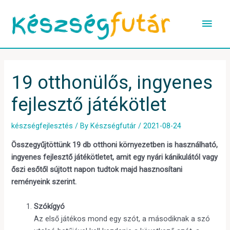
Skip
Main
to
content
Men
Post
navigation
19 otthonülős, ingyenes
fejlesztő játékötlet
készségfejlesztés
/ By
Készségfutár
/
2021-08-24
Összegyűjtöttünk 19 db otthoni környezetben is használható,
ingyenes fejlesztő játékötletet, amit egy nyári kánikulától vagy
őszi esőtől sújtott napon tudtok majd hasznosítani
reményeink szerint.
Szókígyó
Az első játékos mond egy szót, a másodiknak a szó