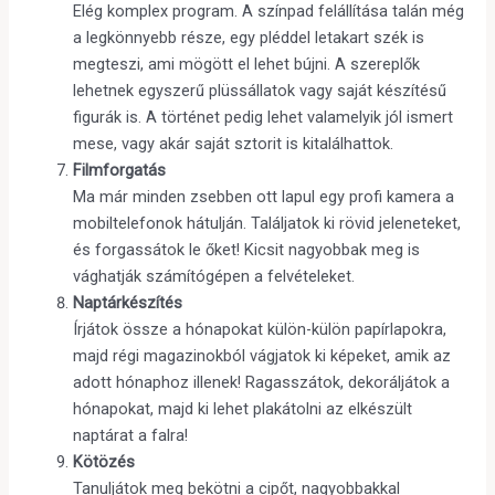
Elég komplex program. A színpad felállítása talán még
a legkönnyebb része, egy pléddel letakart szék is
megteszi, ami mögött el lehet bújni. A szereplők
lehetnek egyszerű plüssállatok vagy saját készítésű
figurák is. A történet pedig lehet valamelyik jól ismert
mese, vagy akár saját sztorit is kitalálhattok.
Filmforgatás
Ma már minden zsebben ott lapul egy profi kamera a
mobiltelefonok hátulján. Találjatok ki rövid jeleneteket,
és forgassátok le őket! Kicsit nagyobbak meg is
vághatják számítógépen a felvételeket.
Naptárkészítés
Írjátok össze a hónapokat külön-külön papírlapokra,
majd régi magazinokból vágjatok ki képeket, amik az
adott hónaphoz illenek! Ragasszátok, dekoráljátok a
hónapokat, majd ki lehet plakátolni az elkészült
naptárat a falra!
Kötözés
Tanuljátok meg bekötni a cipőt, nagyobbakkal