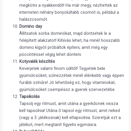
megkötni a nyakkendőt! Ha már megy, nézhettek az
interneten néhány bonyolultabb csomót is, például a
halászcsomót.
Domino day
Állítsatok sorba dominókat, majd döntsétek le a
felépített alakzatot! Kihívás lehet, ha minél hosszabb
domino kígyót próbáltok építeni, amit még egy
pöccintéssel végig lehet dönteni.
Kotyvalék készítés
Keverjetek valami finom üdítőt! Tegyetek bele
gyümölcsöket, színezzétek minél élénkebb vagy éppen
furább színűre! Jó lehetőség ez, hogy vitaminokat,
gyümölcsöket csempéssz a gyerek szervezetébe.
Tapsikolás
Tapsolj egy ritmust, amit utána a gyerkőcnek vissza
kell tapsolnia! Utána ő tapsol egy ritmust, amit neked
(vagy a 3. játékosnak) kell eltapsolnia. Szeretjük ezt a
játékot, mert megtanít figyelni egymásra.