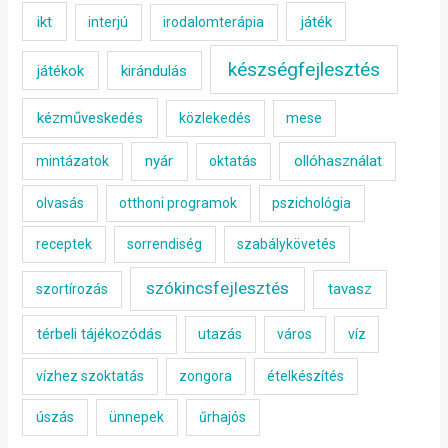
ikt
játék
interjú
irodalomterápia
készségfejlesztés
játékok
kirándulás
kézműveskedés
közlekedés
mese
nyár
ollóhasználat
mintázatok
oktatás
olvasás
otthoni programok
pszichológia
receptek
sorrendiség
szabálykövetés
szókincsfejlesztés
tavasz
szortírozás
térbeli tájékozódás
utazás
város
víz
vízhez szoktatás
zongora
ételkészítés
úszás
ünnepek
űrhajós