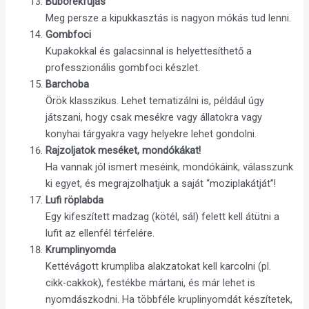
Buborékfújás
Meg persze a kipukkasztás is nagyon mókás tud lenni.
Gombfoci
Kupakokkal és galacsinnal is helyettesíthető a
professzionális gombfoci készlet.
Barchoba
Örök klasszikus. Lehet tematizálni is, például úgy
játszani, hogy csak mesékre vagy állatokra vagy
konyhai tárgyakra vagy helyekre lehet gondolni.
Rajzoljatok meséket, mondókákat!
Ha vannak jól ismert meséink, mondókáink, válasszunk
ki egyet, és megrajzolhatjuk a saját “moziplakátját”!
Lufi röplabda
Egy kifeszített madzag (kötél, sál) felett kell átütni a
lufit az ellenfél térfelére.
Krumplinyomda
Kettévágott krumpliba alakzatokat kell karcolni (pl.
cikk-cakkok), festékbe mártani, és már lehet is
nyomdászkodni. Ha többféle kruplinyomdát készítetek,