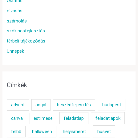
Oktatás
olvasás
számolás
szókincsfejlesztés
térbeli tájékozódás
Ünnepek
Címkék
budapest
advent
angol
beszédfejlesztés
feladatlap
feladatlapok
canva
esti mese
húsvét
felhő
halloween
helyismeret